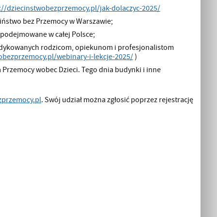
://dziecinstwobezprzemocy.pl/jak-dolaczyc-2025/
eciństwo bez Przemocy w Warszawie;
 podejmowane w całej Polsce;
edykowanych rodzicom, opiekunom i profesjonalistom
wobezprzemocy.pl/webinary-i-lekcje-2025/
)
 Przemocy wobec Dzieci. Tego dnia budynki i inne
zprzemocy.pl
. Swój udział można zgłosić poprzez rejestrację