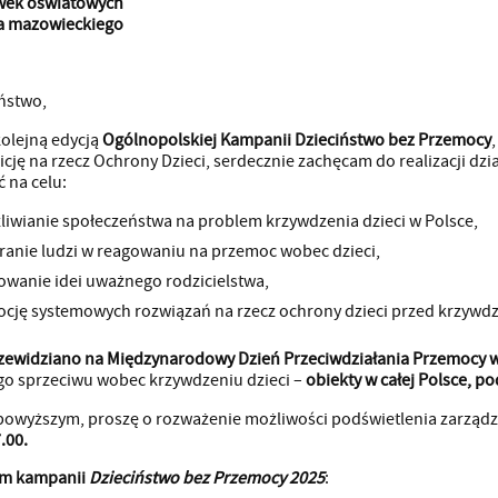
ówek oświatowych
 mazowieckiego
ństwo,
kolejną edycją
Ogólnopolskiej
Kampanii Dzieciństwo bez Przemocy
icję na rzecz Ochrony Dzieci, serdecznie zachęcam do realizacji dz
 na celu:
liwianie społeczeństwa na problem krzywdzenia dzieci w Polsce,
ranie ludzi w reagowaniu na przemoc wobec dzieci,
wanie idei uważnego rodzicielstwa,
cję systemowych rozwiązań na rzecz ochrony dzieci przed krzywd
przewidziano na Międzynarodowy Dzień Przeciwdziałania Przemocy wo
o sprzeciwu wobec krzywdzeniu dzieci –
obiekty w całej Polsce, p
powyższym, proszę o rozważenie możliwości podświetlenia zarzą
.00.
m kampanii
Dzieciństwo bez Przemocy 2025
: