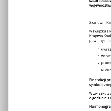
szkół i plac
województwa
Szanowni Pa
w związku z 
Krajową Koal
powinny mieć
uwraż
wspie
promo
promo
Finał akcji 
symboliczneg
W związku z 
o godzinie 17
Harmonogra