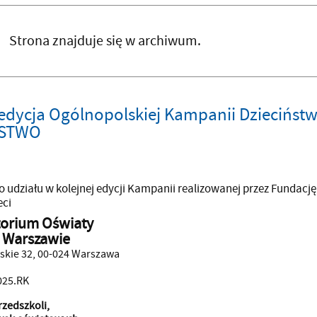
Strona znajduje się w archiwum.
 edycja Ogólnopolskiej Kampanii Dziecińs
ŃSTWO
udziału w kolejnej edycji Kampanii realizowanej przez Fundację
eci
torium Oświaty
 Warszawie
mskie 32, 00-024 Warszawa
025.RK
rzedszkoli,