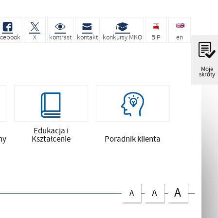
acebook
X
kontrast
kontakt
konkursy MKO
BIP
en
Moje
skróty
Edukacja i
ny
Kształcenie
Poradnik klienta
A
A
A