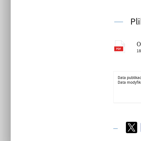
Pl
O
18
Data publikac
Data modyfika