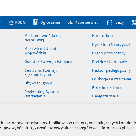
P
RODO
Ogłoszenia
Mapa serwisu
Bazy
Ministerstwo Edukacji
Kuratorium
Narodowej
Dyrektor i Nauczyciel
Mazowiecki Urząd
Wojewódzki
Organ prowadzący
Ośrodek Rozwoju Edukacji
Rodzice i Uczniowie
Centralna Komisja
Nadzór pedagogiczny
Egzaminacyjna
Edukacja i Kształcenie
Obywatel.gov.pl
Poradnik klienta
Regionalny System
Ostrzegania
Delegatury KO
Patronaty
Rejestr szkół i placówek
Wolne stanowiska pracy
szych partnerów z opcjonalnych plików cookies, w tym analitycznych i marke
 „Zapisz wybór” lub „Zezwól na wszystkie”. Szczegółowe informacje o plikac
Kiermasz książek