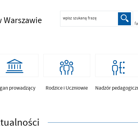
 Warszawie
wpisz szukaną frazę
f
gan prowadzący
Rodzice i Uczniowie
Nadzór pedagogicz
tualności