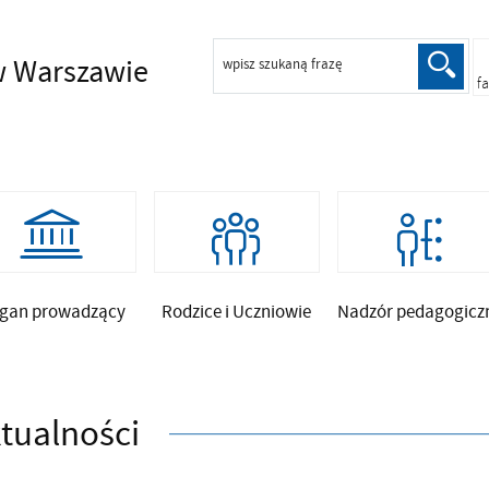
 Warszawie
wpisz szukaną frazę
f
gan prowadzący
Rodzice i Uczniowie
Nadzór pedagogicz
tualności