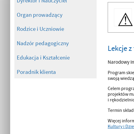
Dyrektor i Nauczyciel
Organ prowadzący
Rodzice i Uczniowie
Nadzór pedagogiczny
Lekcje 
Edukacja i Kształcenie
Narodowy In
Poradnik klienta
Program skie
swoją wiedzą
Celem progra
projektów ma
i rękodzieln
Termin skład
Więcej infor
Kultury i Dzi