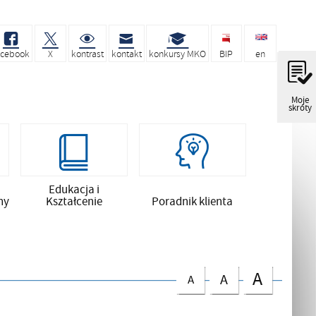
acebook
X
kontrast
kontakt
konkursy MKO
BIP
en
Moje
skróty
Edukacja i
ny
Kształcenie
Poradnik klienta
A
A
A