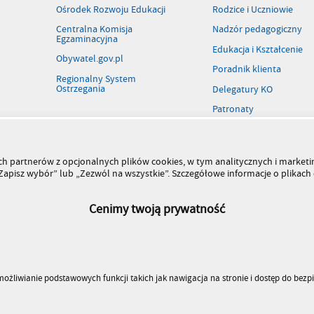
Ośrodek Rozwoju Edukacji
Rodzice i Uczniowie
Centralna Komisja
Nadzór pedagogiczny
Egzaminacyjna
Edukacja i Kształcenie
Obywatel.gov.pl
Poradnik klienta
Regionalny System
Ostrzegania
Delegatury KO
Patronaty
Rejestr szkół i placówek
Wolne stanowiska pracy
szych partnerów z opcjonalnych plików cookies, w tym analitycznych i marke
Kiermasz książek
 „Zapisz wybór” lub „Zezwól na wszystkie”. Szczegółowe informacje o plikac
Cenimy twoją prywatność
umożliwianie podstawowych funkcji takich jak nawigacja na stronie i dostęp do bez