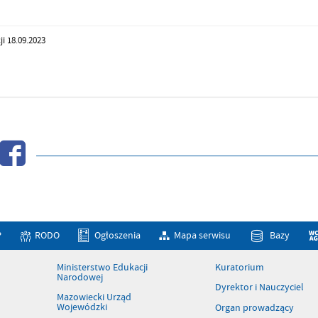
ji 18.09.2023
P
RODO
Ogłoszenia
Mapa serwisu
Bazy
Ministerstwo Edukacji
Kuratorium
Narodowej
Dyrektor i Nauczyciel
Mazowiecki Urząd
Wojewódzki
Organ prowadzący