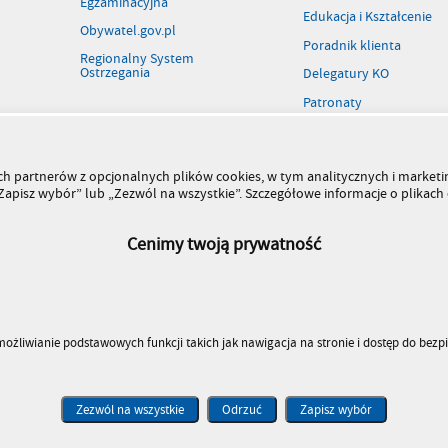
Egzaminacyjna
Edukacja i Kształcenie
Obywatel.gov.pl
Poradnik klienta
Regionalny System
Ostrzegania
Delegatury KO
Patronaty
Rejestr szkół i placówek
Wolne stanowiska pracy
szych partnerów z opcjonalnych plików cookies, w tym analitycznych i marke
Kiermasz książek
 „Zapisz wybór” lub „Zezwól na wszystkie”. Szczegółowe informacje o plikac
Cenimy twoją prywatność
umożliwianie podstawowych funkcji takich jak nawigacja na stronie i dostęp do bez