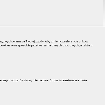
tingowych, wymaga Twojej zgody. Aby zmienić preferencje plików
h cookies oraz sposobie przetwarzania danych osobowych, a także o
piecznych obszarów strony internetowej. Strona internetowa nie może
© Kuratorium Oświaty w Warszawie