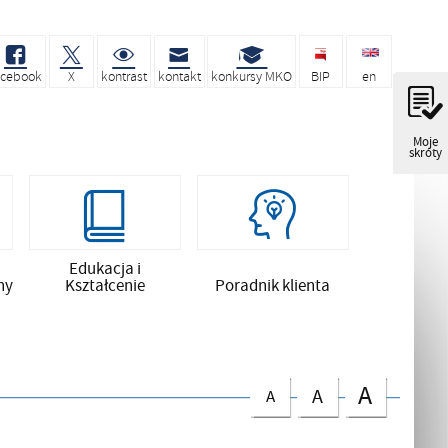
acebook
X
kontrast
kontakt
konkursy MKO
BIP
en
Moje
skróty
Edukacja i
ny
Kształcenie
Poradnik klienta
A
A
A