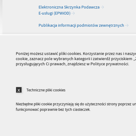
Elektroniczna Skrzynka Podawcza
E-usługi (EPWiOD)
Publikacja informacji podmiotów zewnętrznych
Poniżej możesz ustawić pliki cookies. Korzystanie przez nas i na
cookie, zaznacz pole wybranych kategorii i zatwierdź przyciskiem
przysługujących Ci prawach, znajdziesz w Polityce prywatności.
Techniczne pliki cookies
Niezbędne pliki cookie przyczyniają się do użyteczności strony poprzez 
funkcjonować poprawnie bez tych ciasteczek.
Stronę odwiedziło 179 483 682 osób
>