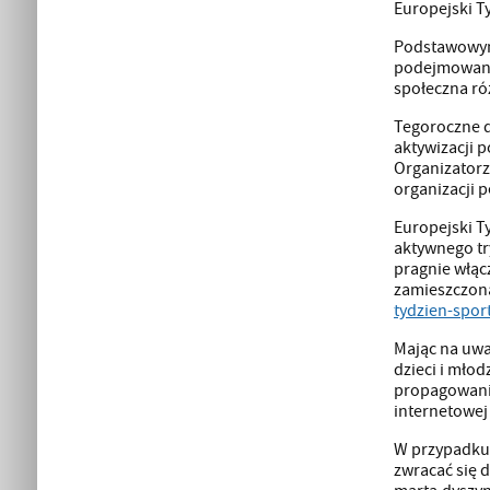
Europejski T
Podstawowym 
podejmowania
społeczna ró
Tegoroczne d
aktywizacji 
Organizatorz
organizacji 
Europejski T
aktywnego tr
pragnie włąc
zamieszczona
tydzien-spor
Mając na uwa
dzieci i mło
propagowania
internetowe
W przypadku
zwracać się d