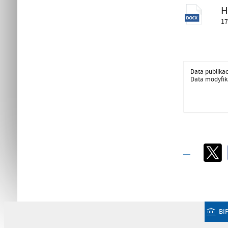
H
17
Data publikac
Data modyfika
BI