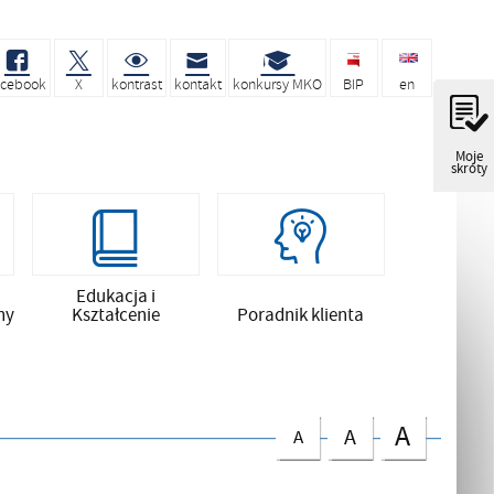
acebook
X
kontrast
kontakt
konkursy MKO
BIP
en
Moje
skróty
Edukacja i
ny
Kształcenie
Poradnik klienta
A
A
A