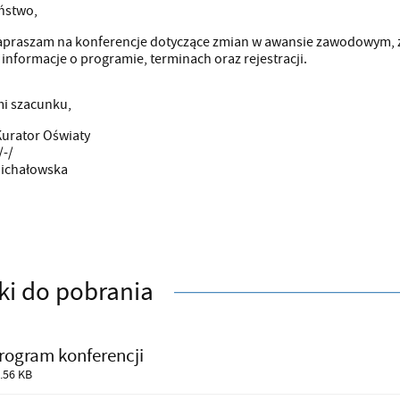
ństwo,
apraszam na konferencje dotyczące zmian w awansie zawodowym, zatr
informacje o programie, terminach oraz rejestracji.
i szacunku,
urator Oświaty
/-/
Michałowska
iki do pobrania
rogram konferencji
.56 KB