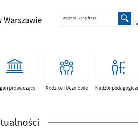
 Warszawie
wpisz szukaną frazę
f
gan prowadzący
Rodzice i Uczniowie
Nadzór pedagogicz
tualności