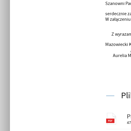
Szanowni Pa
serdecznie z
W załączeniu 
Z wyrazam
Mazowiecki K
Aurelia 
Pl
P
47