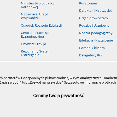
Ministerstwo Edukacji
Kuratorium
Narodowej
Dyrektor i Nauczyciel
Mazowiecki Urząd
Wojewódzki
Organ prowadzący
Ośrodek Rozwoju Edukacji
Rodzice i Uczniowie
Centralna Komisja
Nadzór pedagogiczny
Egzaminacyjna
Edukacja i Kształcenie
Obywatel.gov.pl
Poradnik klienta
Regionalny System
Ostrzegania
Delegatury KO
Patronaty
Rejestr szkół i placówek
Wolne stanowiska pracy
szych partnerów z opcjonalnych plików cookies, w tym analitycznych i marke
 „Zapisz wybór” lub „Zezwól na wszystkie”. Szczegółowe informacje o plikac
Kiermasz książek
Cenimy twoją prywatność