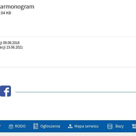
armonogram
.04 KB
ji 09.08.2018
cji 23.06.2021
P
RODO
Ogłoszenia
Mapa serwisu
Bazy