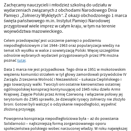
Zachęcamy nauczycieli i młodzież szkolną do udziału w
wydarzeniach związanych z obchodami Narodowego Dnia
Pamięci „Żołnierzy Wyklętych”. Z okazji obchodzonego 1 marca
święta państwowego m.in. Instytut Pamięci Narodowej
przygotował wiele imprez w całym kraju, w tym na terenie
województwa mazowieckiego.
Celem przedsięwzięć jest uczczenie pamięci o podziemiu
niepodległościowym z lat 1944–1963 oraz popularyzacja wiedzy na
temat ich wysiłku w walce z sowietyzacją Polski. Więcej szczegółów
odnośnie wybranych wydarzeń przygotowanych przez IPN można
poznać
tutaj
.
Data 1 marca nie jest przypadkowa. Tego dnia w 1951 w mokotowskim
więzieniu komuniści strzałem w tył głowy zamordowali przywódców IV
Zarządu Zrzeszenia Wolność i Niezawisłość – Łukasza Cieplińskiego i
jego towarzyszy walki. Tworzyli oni ostatnie kierownictwo ostatniej
ogólnopolskiej konspiracji kontynuującej od 1945 roku dzieło Armii
Krajowej. Zajęcie Polski przez Armię Czerwoną i włączenie połowy jej
terytorium do ZSRS sprawiło, że dziesiątki tysięcy żołnierzy nie złożyło
broni. Gotowi byli walczyć o odzyskanie niepodległości, wypełnić
złożoną przysięgę.
Powojenna konspiracja niepodległościowa była – aż do powstania
Solidarności – najliczniejszą formą zorganizowanego oporu
społeczeństwa polskiego wobec narzuconej władzy. W roku największej