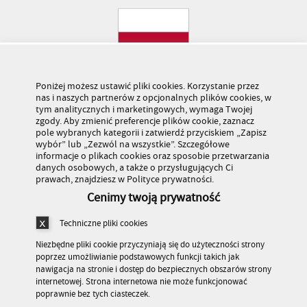
Poniżej możesz ustawić pliki cookies. Korzystanie przez
nas i naszych partnerów z opcjonalnych plików cookies, w
tym analitycznych i marketingowych, wymaga Twojej
zgody. Aby zmienić preferencje plików cookie, zaznacz
pole wybranych kategorii i zatwierdź przyciskiem „Zapisz
wybór” lub „Zezwól na wszystkie”. Szczegółowe
informacje o plikach cookies oraz sposobie przetwarzania
danych osobowych, a także o przysługujących Ci
prawach, znajdziesz w Polityce prywatności.
Cenimy twoją prywatność
Techniczne pliki cookies
Niezbędne pliki cookie przyczyniają się do użyteczności strony
poprzez umożliwianie podstawowych funkcji takich jak
nawigacja na stronie i dostęp do bezpiecznych obszarów strony
internetowej. Strona internetowa nie może funkcjonować
Stronę odwiedziło 179 503 770 osób
poprawnie bez tych ciasteczek.
© Kuratorium Oświaty w Warszawie