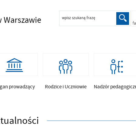
 Warszawie
wpisz szukaną frazę
f
gan prowadzący
Rodzice i Uczniowie
Nadzór pedagogicz
tualności