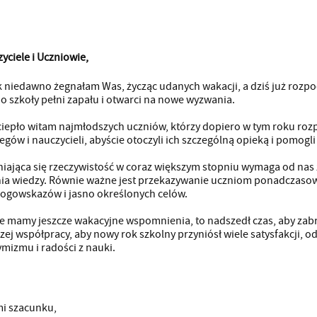
yciele i Uczniowie,
 niedawno żegnałam Was, życząc udanych wakacji, a dziś już rozp
do szkoły pełni zapału i otwarci na nowe wyzwania.
ciepło witam najmłodszych uczniów, którzy dopiero w tym roku rozp
egów i nauczycieli, abyście otoczyli ich szczególną opieką i pomogli
iająca się rzeczywistość w coraz większym stopniu wymaga od nas
ia wiedzy. Równie ważne jest przekazywanie uczniom ponadczasowy
rogowskazów i jasno określonych celów.
e mamy jeszcze wakacyjne wspomnienia, to nadszedł czas, aby zabr
zej współpracy, aby nowy rok szkolny przyniósł wiele satysfakcji,
ymizmu i radości z nauki.
i szacunku,