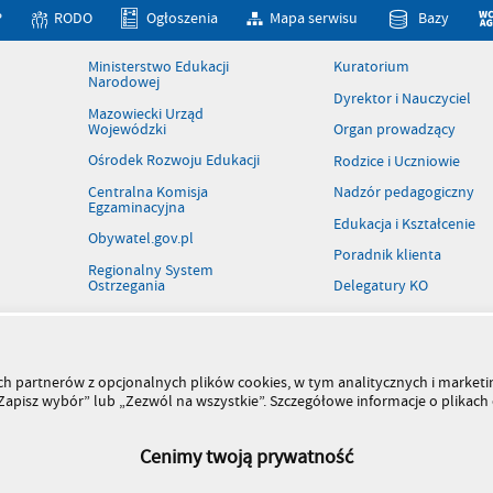
P
RODO
Ogłoszenia
Mapa serwisu
Bazy
Ministerstwo Edukacji
Kuratorium
Narodowej
Dyrektor i Nauczyciel
Mazowiecki Urząd
Wojewódzki
Organ prowadzący
Ośrodek Rozwoju Edukacji
Rodzice i Uczniowie
Centralna Komisja
Nadzór pedagogiczny
Egzaminacyjna
Edukacja i Kształcenie
Obywatel.gov.pl
Poradnik klienta
Regionalny System
Ostrzegania
Delegatury KO
Patronaty
Rejestr szkół i placówek
Wolne stanowiska pracy
szych partnerów z opcjonalnych plików cookies, w tym analitycznych i marke
 „Zapisz wybór” lub „Zezwól na wszystkie”. Szczegółowe informacje o plikac
Kiermasz książek
Cenimy twoją prywatność