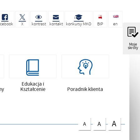
acebook
X
kontrast
kontakt
konkursy MKO
BIP
en
Moje
skróty
Edukacja i
ny
Kształcenie
Poradnik klienta
A
A
A