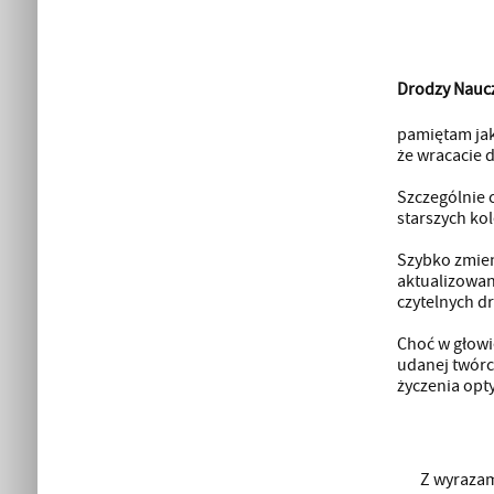
Drodzy Naucz
pamiętam jak
że wracacie 
Szczególnie 
starszych kol
Szybko zmien
aktualizowan
czytelnych d
Choć w głowi
udanej twórc
życzenia opt
Z wyrazam