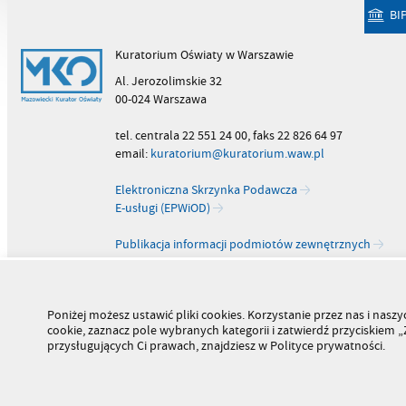
BI
Kuratorium Oświaty w Warszawie
Al. Jerozolimskie 32
00-024 Warszawa
tel. centrala 22 551 24 00, faks 22 826 64 97
email:
kuratorium@kuratorium.waw.pl
Elektroniczna Skrzynka Podawcza
E-usługi (EPWiOD)
Publikacja informacji podmiotów zewnętrznych
Poniżej możesz ustawić pliki cookies. Korzystanie przez nas i na
cookie, zaznacz pole wybranych kategorii i zatwierdź przyciskiem
przysługujących Ci prawach, znajdziesz w Polityce prywatności.