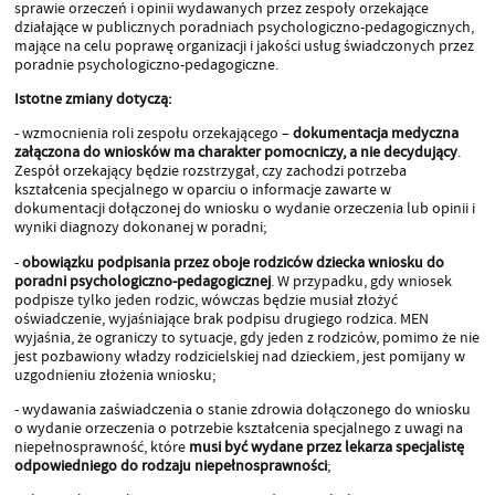
sprawie orzeczeń i opinii wydawanych przez zespoły orzekające
działające w publicznych poradniach psychologiczno-pedagogicznych,
mające na celu poprawę organizacji i jakości usług świadczonych przez
poradnie psychologiczno-pedagogiczne.
Istotne zmiany dotyczą:
- wzmocnienia roli zespołu orzekającego –
dokumentacja medyczna
załączona do wniosków ma charakter pomocniczy, a nie decydujący
.
Zespół orzekający będzie rozstrzygał, czy zachodzi potrzeba
kształcenia specjalnego w oparciu o informacje zawarte w
dokumentacji dołączonej do wniosku o wydanie orzeczenia lub opinii i
wyniki diagnozy dokonanej w poradni;
-
obowiązku podpisania przez oboje rodziców dziecka wniosku do
poradni psychologiczno-pedagogicznej
. W przypadku, gdy wniosek
podpisze tylko jeden rodzic, wówczas będzie musiał złożyć
oświadczenie, wyjaśniające brak podpisu drugiego rodzica. MEN
wyjaśnia, że ograniczy to sytuacje, gdy jeden z rodziców, pomimo że nie
jest pozbawiony władzy rodzicielskiej nad dzieckiem, jest pomijany w
uzgodnieniu złożenia wniosku;
- wydawania zaświadczenia o stanie zdrowia dołączonego do wniosku
o wydanie orzeczenia o potrzebie kształcenia specjalnego z uwagi na
niepełnosprawność, które
musi być wydane przez lekarza specjalistę
odpowiedniego do rodzaju niepełnosprawności
;