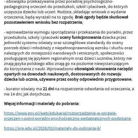
- obowiązku przekazywania przez poradnię psychologiczno-
pedagogiczną orzeczeń do przedszkoli, szkół i placówek, do których
uczęszcza dziecko lub uczeń. Rodzice, składając wniosek o wydanie
orzeczenia, będą wyrażali na to zgodę.
Brak zgody będzie skutkował
pozostawieniem wniosku bez rozpatrzenia
;
- wprowadzenia wymogu sporządzania i przekazania do poradni, przez
przedszkola, szkoły i placówki
oceny funkcjonowania
dziecka przez
jednostki systemu oświaty oraz szczegółowe standardy do oceny
potrzeb dzieci i młodzieży z niepełnosprawnością wzroku i słuchu oraz
należących do mniejszości narodowych i etnicznych, społeczności
posługującej się językiem regionalnym oraz dzieci i uczniów, którzy nie
znają języka polskiego albo znają go na poziomie niewystarczającym
do korzystania z nauki. Wprowadzono
obowiązek stosowania narzędzi
opartych na dowodach naukowych, dostosowanych do rozwoju
dziecka lub ucznia, używane przez osoby odpowiednio przygotowane
;
- kurator oświaty ma
21 dni
na rozpatrzenie odwołania od orzeczenia, a
nie 14 dni, jak dotychczas.
Więcej informacji i materiały do pobrania:
https://www.gov.pl/web/edukacja/rozporzadzenie-w-sprawie-
orzeczen-i-opinii-poradni-psychologiczno-pedagogicznych-podpisane
https://ore.edu.pl/2026/03/materialy-do-pobrania-9/