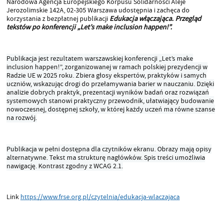
Narodowa Agencja Europejskiego Korpusu Solidarności Aleje
Jerozolimskie 142A, 02-305 Warszawa udostępnia i zachęca do
korzystania z bezpłatnej publikacji
Edukacja włączająca. Przegląd
tekstów po konferencji „Let’s make inclusion happen!”.
Publikacja jest rezultatem warszawskiej konferencji „Let’s make
inclusion happen!”, zorganizowanej w ramach polskiej prezydencji w
Radzie UE w 2025 roku. Zbiera głosy ekspertów, praktyków i samych
uczniów, wskazując drogi do przełamywania barier w nauczaniu. Dzięki
analizie dobrych praktyk, prezentacji wyników badań oraz rozwiązań
systemowych stanowi praktyczny przewodnik, ułatwiający budowanie
nowoczesnej, dostępnej szkoły, w której każdy uczeń ma równe szanse
na rozwój.
Publikacja w pełni dostępna dla czytników ekranu. Obrazy mają opisy
alternatywne. Tekst ma strukturę nagłówków. Spis treści umożliwia
nawigację. Kontrast zgodny z WCAG 2.1.
Link
https://www.frse.org.pl/czytelnia/edukacja-wlaczajaca