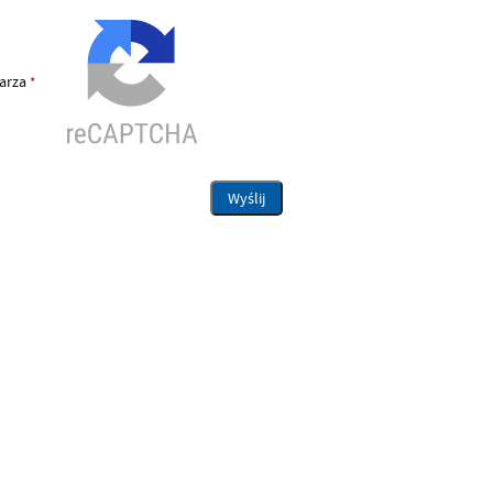
larza
*