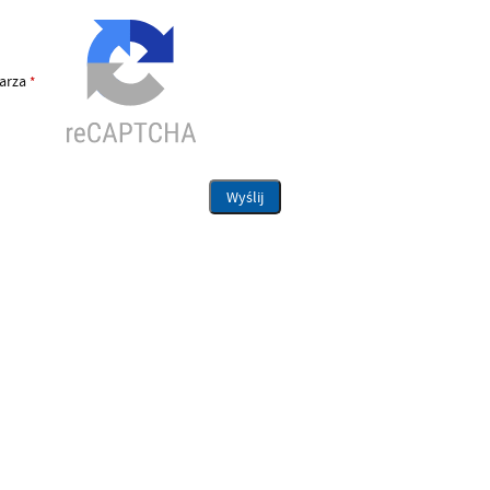
larza
*