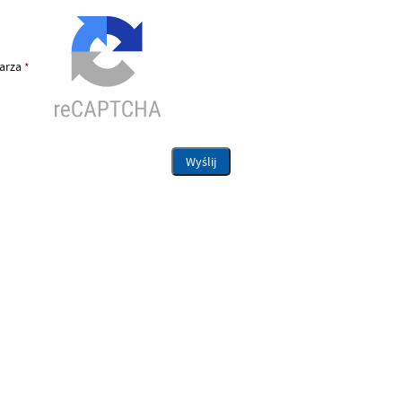
larza
*