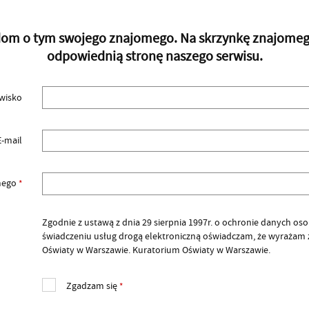
adom o tym swojego znajomego. Na skrzynkę znajomego 
odpowiednią stronę naszego serwisu.
zwisko
E-mail
omego
*
Zgodnie z ustawą z dnia 29 sierpnia 1997r. o ochronie danych osobow
świadczeniu usług drogą elektroniczną oświadczam, że wyrażam
Oświaty w Warszawie. Kuratorium Oświaty w Warszawie.
Zgadzam się
*