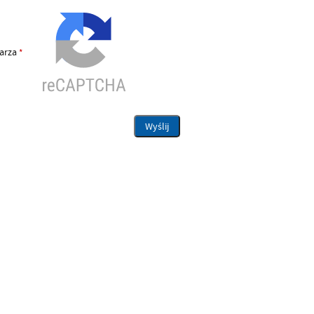
larza
*