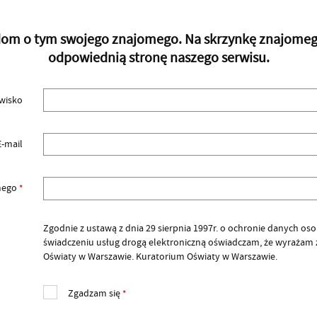
adom o tym swojego znajomego. Na skrzynkę znajomego 
odpowiednią stronę naszego serwisu.
zwisko
E-mail
omego
*
Zgodnie z ustawą z dnia 29 sierpnia 1997r. o ochronie danych osobow
świadczeniu usług drogą elektroniczną oświadczam, że wyrażam
Oświaty w Warszawie. Kuratorium Oświaty w Warszawie.
Zgadzam się
*