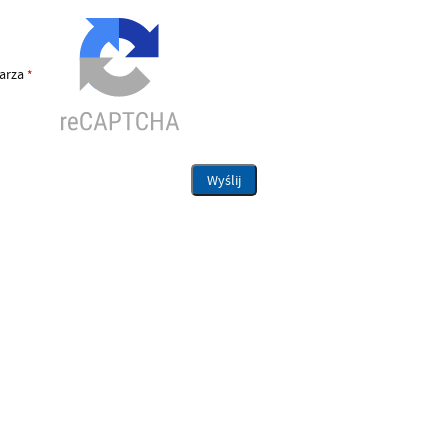
larza
*