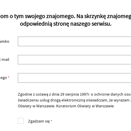
adom o tym swojego znajomego. Na skrzynkę znajomego 
odpowiednią stronę naszego serwisu.
zwisko
E-mail
omego
*
Zgodnie z ustawą z dnia 29 sierpnia 1997r. o ochronie danych osobow
świadczeniu usług drogą elektroniczną oświadczam, że wyrażam
Oświaty w Warszawie. Kuratorium Oświaty w Warszawie.
Zgadzam się
*