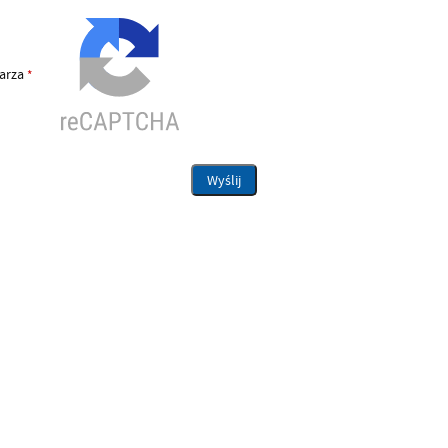
larza
*