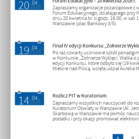
Forum Edukacyjne – 20 kwietnia 2016 r.
20
12.04.2016
04
2016
Zapraszamy organizacje pozarządowe z
Forum Edukacyjnego, działającego przy 
dniu 20 kwietnia br. o godz. 16.00, w s
Warszawie (plac Bankowy 3/5).
Finał IV edycji Konkursu „Żołnierze Wykl
19
20.04.2016
04
2016
Po raz czwarty uczniowie szkół ponadgimn
w Konkursie „Żołnierze Wyklęci. Walka o p
edycji Konkursu, które odbyło się (19 
Mieście nad Pilicą, wzięła udział Aureli
Rozlicz PIT w Kuratorium
14
12.04.2016
04
2016
Zapraszamy wszystkich nauczycieli do ro
Kuratorium Oświaty w Warszawie (Al. Jeroz
Skarbową w Warszawie ma pomóc nauczyc
podatku i przy okazji promować elektroni
<<
<
1
2