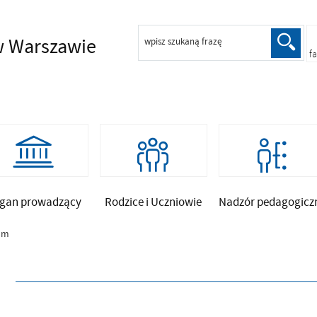
 Warszawie
wpisz szukaną frazę
f
gan prowadzący
Rodzice i Uczniowie
Nadzór pedagogicz
um