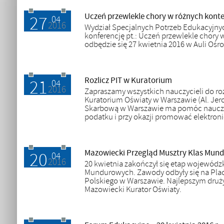
Uczeń przewlekle chory w różnych konte
27
18.04.2016
04
2016
Wydział Specjalnych Potrzeb Edukacyjny
konferencję pt.: Uczeń przewlekle chory 
odbędzie się 27 kwietnia 2016 w Auli Oś
Rozlicz PIT w Kuratorium
21
12.04.2016
04
2016
Zapraszamy wszystkich nauczycieli do ro
Kuratorium Oświaty w Warszawie (Al. Jeroz
Skarbową w Warszawie ma pomóc nauczyc
podatku i przy okazji promować elektroni
Mazowiecki Przegląd Musztry Klas Mun
20
21.04.2016
04
2016
20 kwietnia zakończył się etap wojewódzk
Mundurowych. Zawody odbyły się na Plac
Polskiego w Warszawie. Najlepszym druż
Mazowiecki Kurator Oświaty.