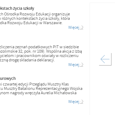
kstach życia szkoły
ch Ośrodka Rozwoju Edukacji organizuje
w różnych kontekstach życia szkoły, która
rodka Rozwoju Edukacji w Warszawie.
Więcej
zliczenia zeznań podatkowych PIT w siedzibie
olimskie 32, pok. nr 109). Wspólna akcja z Izbą
ielom i pracownikom oświaty w rozliczeniu
czną drogę składania deklaracji.
Więcej
durowych
i czwartej edycji Przeglądu Musztry Klas
u Musztry Batalionu Reprezentacyjnego Wojska
ynom nagrody wręczyła Aurelia Michałowska
Więcej