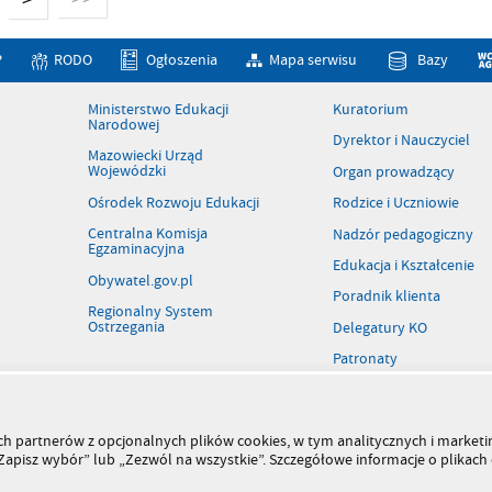
P
RODO
Ogłoszenia
Mapa serwisu
Bazy
Ministerstwo Edukacji
Kuratorium
Narodowej
Dyrektor i Nauczyciel
Mazowiecki Urząd
Wojewódzki
Organ prowadzący
Ośrodek Rozwoju Edukacji
Rodzice i Uczniowie
Centralna Komisja
Nadzór pedagogiczny
Egzaminacyjna
Edukacja i Kształcenie
Obywatel.gov.pl
Poradnik klienta
Regionalny System
Ostrzegania
Delegatury KO
Patronaty
Rejestr szkół i placówek
Wolne stanowiska pracy
szych partnerów z opcjonalnych plików cookies, w tym analitycznych i marke
Kiermasz książek
 „Zapisz wybór” lub „Zezwól na wszystkie”. Szczegółowe informacje o plikac