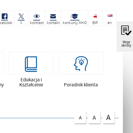
acebook
X
kontrast
kontakt
konkursy MKO
BIP
en
Moje
skróty
Edukacja i
ny
Kształcenie
Poradnik klienta
A
A
A