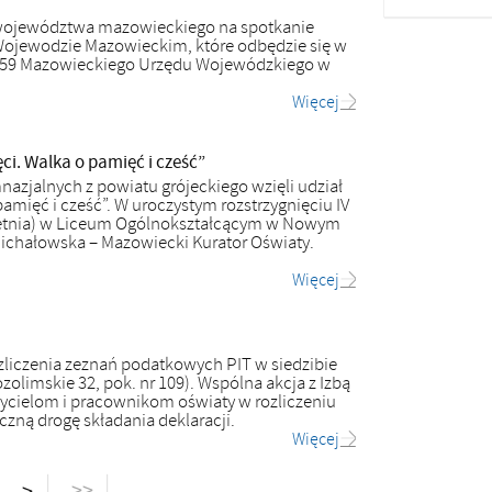
 województwa mazowieckiego na spotkanie
Wojewodzie Mazowieckim, które odbędzie się w
ali 159 Mazowieckiego Urzędu Wojewódzkiego w
Więcej
ęci. Walka o pamięć i cześć”
azjalnych z powiatu grójeckiego wzięli udział
amięć i cześć”. W uroczystym rozstrzygnięciu IV
kwietnia) w Liceum Ogólnokształcącym w Nowym
a Michałowska – Mazowiecki Kurator Oświaty.
Więcej
zliczenia zeznań podatkowych PIT w siedzibie
olimskie 32, pok. nr 109). Wspólna akcja z Izbą
ielom i pracownikom oświaty w rozliczeniu
czną drogę składania deklaracji.
Więcej
>>
>