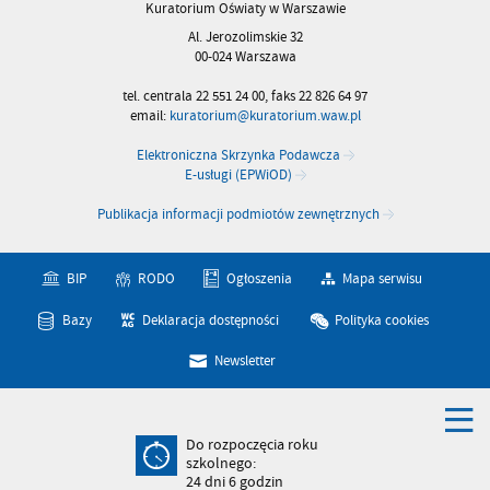
Kuratorium Oświaty w Warszawie
Al. Jerozolimskie 32
00-024 Warszawa
tel. centrala 22 551 24 00, faks 22 826 64 97
email:
kuratorium@kuratorium.waw.pl
Elektroniczna Skrzynka Podawcza
E-usługi (EPWiOD)
Publikacja informacji podmiotów zewnętrznych
BIP
RODO
Ogłoszenia
Mapa serwisu
Bazy
Deklaracja dostępności
Polityka cookies
Newsletter
Do rozpoczęcia roku
szkolnego:
24
dni
6
godzin