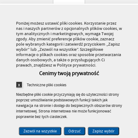
Poniżej możesz ustawić pliki cookies. Korzystanie przez
nas i naszych partnerów z opcjonalnych plików cookies, w
tym analitycznych i marketingowych, wymaga Twojej
zgody. Aby zmienić preferencje plików cookie, zaznacz
pole wybranych kategorii i zatwierdź przyciskiem „Zapisz
wybór” lub „Zezwól na wszystkie”. Szczegółowe
informacje o plikach cookies oraz sposobie przetwarzania
danych osobowych, a także o przysługujących Ci
prawach, znajdziesz w Polityce prywatności.
Cenimy twoją prywatność
Techniczne pliki cookies
Niezbędne pliki cookie przyczyniają się do użyteczności strony
poprzez umożliwianie podstawowych funkcji takich jak
nawigacja na stronie i dostęp do bezpiecznych obszarów strony
internetowej. Strona internetowa nie może funkcjonować
poprawnie bez tych ciasteczek.
Stronę odwiedziło 179 406 584 osób
© Kuratorium Oświaty w Warszawie