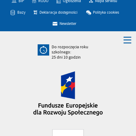
BIP
RODO
Ogłoszenia
Mapa serwisu
Bazy
Deklaracja dostępności
Polityka cookies
Newsletter
Do rozpoczęcia roku
szkolnego:
25
dni
10
godzin